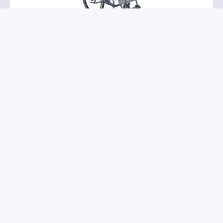
Silla de ruedas ultraligera de
magnesio Able2
PR32111
→