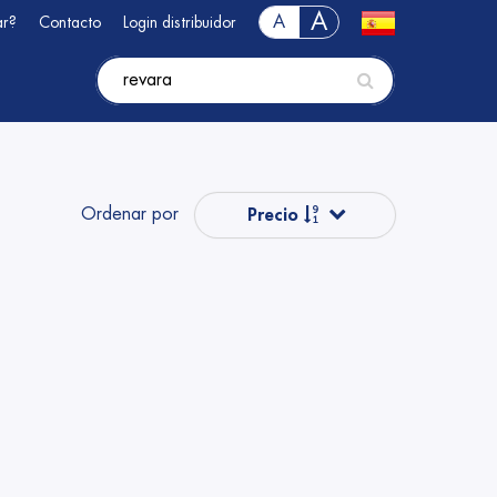
A
A
ar?
Contacto
Login distribuidor
Ordenar por
Precio
Precio
Popular
Nombre
Nombre
Precio