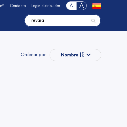
A
A
ar?
Contacto
Login distribuidor
Ordenar por
Nombre
Precio
Popular
Nombre
Precio
Precio