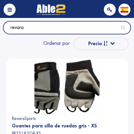
Ordenar por
Precio
Precio
Popular
Nombre
Nombre
Precio
RevaraSports
Guantes para silla de ruedas gris - XS
PR35183GR-XS