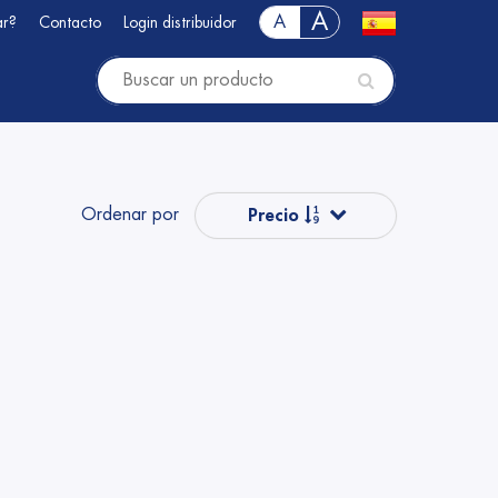
A
A
ar?
Contacto
Login distribuidor
Ordenar por
Precio
Popular
Nombre
Nombre
Precio