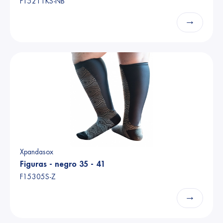
F15211KS-NB
→
Xpandasox
Figuras - negro 35 - 41
F15305S-Z
→