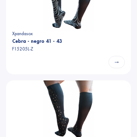
Xpandasox
Cebra - negro 41 - 43
F15205L-Z
→