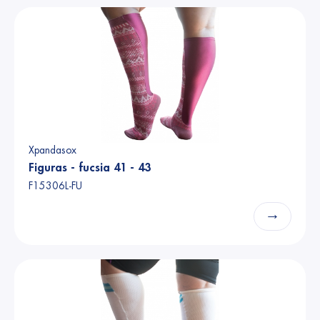
Xpandasox
Figuras - fucsia 41 - 43
F15306L-FU
→