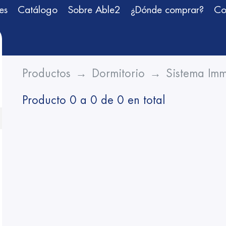
es
Catálogo
Sobre Able2
¿Dónde comprar?
Co
Productos
Dormitorio
Sistema Im
Producto 0 a 0 de 0 en total
en submenu (Vestirse)