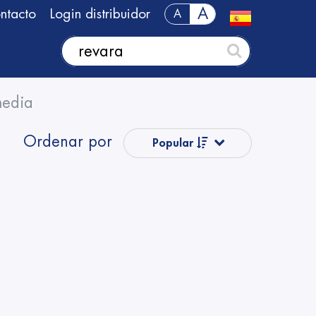
A
ntacto
Login distribuidor
A
media
Ordenar por
Popular
Precio
Nombre
Nombre
Precio