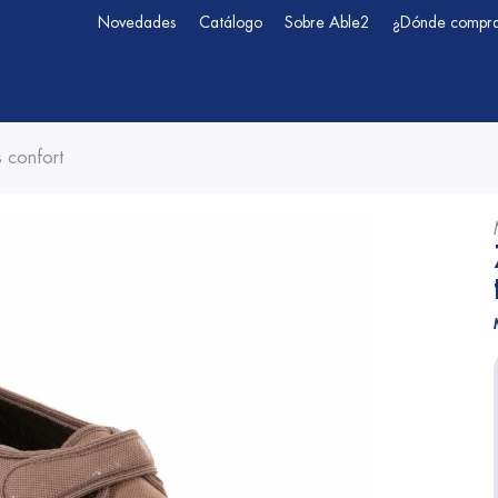
Novedades
Catálogo
Sobre Able2
¿Dónde compr
 confort