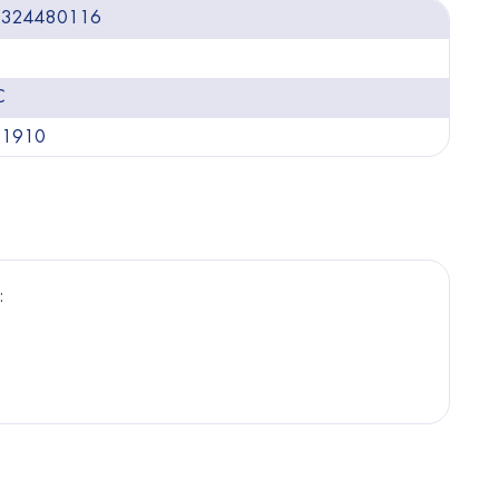
9324480116
C
41910
: