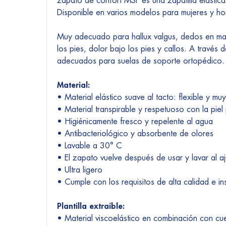
zapato de confort MSF es una zapatilla elástic
Disponible en varios modelos para mujeres y hom
Muy adecuado para hallux valgus, dedos en marti
los pies, dolor bajo los pies y callos. A través d
adecuados para suelas de soporte ortopédico.
Material:
• Material elástico suave al tacto: flexible y mu
• Material transpirable y respetuoso con la piel
• Higiénicamente fresco y repelente al agua
• Antibacteriológico y absorbente de olores
• Lavable a 30° C
• El zapato vuelve después de usar y lavar al aju
• Ultra ligero
• Cumple con los requisitos de alta calidad e i
Plantilla extraíble:
• Material viscoelástico en combinación con cu