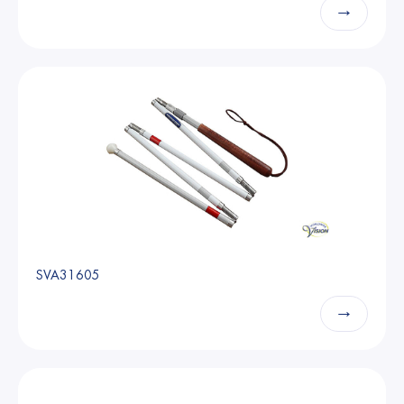
→
SVA31605
→