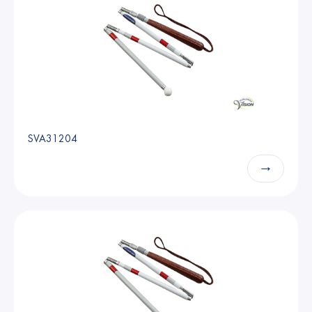
SVA31204
→