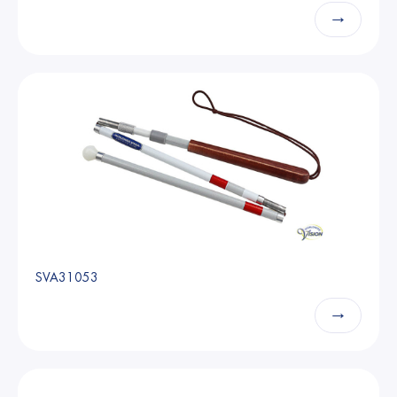
→
SVA31053
→