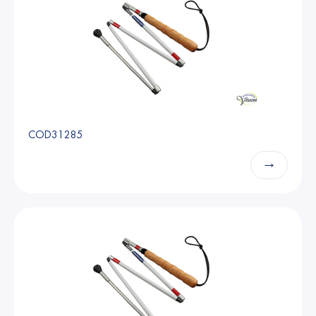
COD31285
→