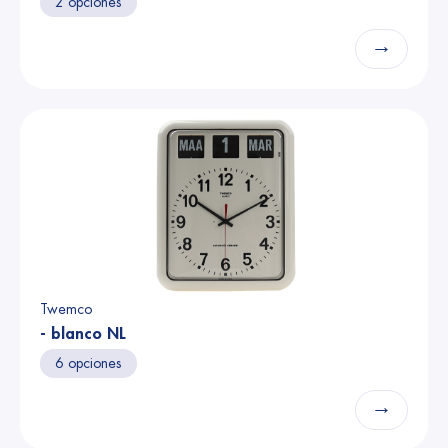
2 opciones
→
Twemco
- blanco NL
6 opciones
→