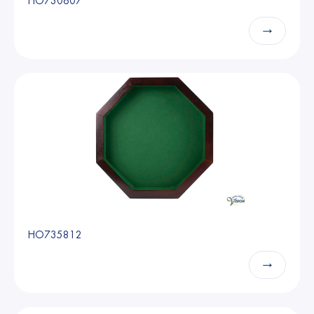
HO730607
→
HO735812
→