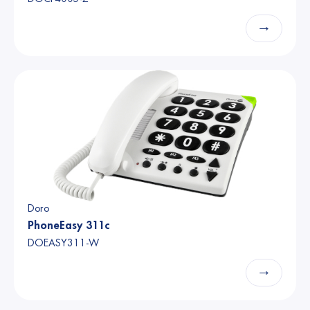
→
Doro
PhoneEasy 311c
DOEASY311-W
→