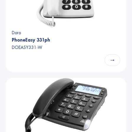
Doro
PhoneEasy 331ph
DOEASY331-W
→