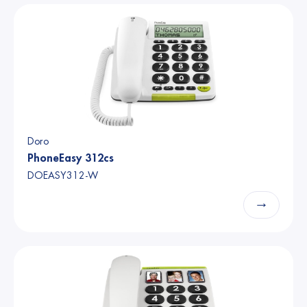
Doro
PhoneEasy 312cs
DOEASY312-W
→