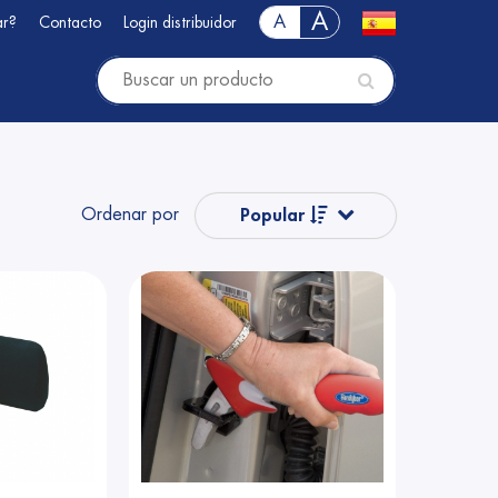
A
A
ar?
Contacto
Login distribuidor
Ordenar por
Popular
Nombre
Nombre
Precio
Precio