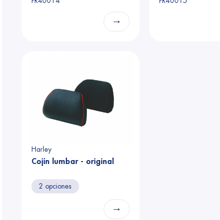
PR40014
PR40015
→
Harley
Cojín lumbar - original
2 opciones
→