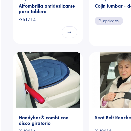
Alfombrilla antideslizante
Cojín lumbar - d
para tablero
PR61714
2 opciones
→
en submenu (Bastones plegables)
Handybar® combi con
Seat Belt Reache
disco giratorio