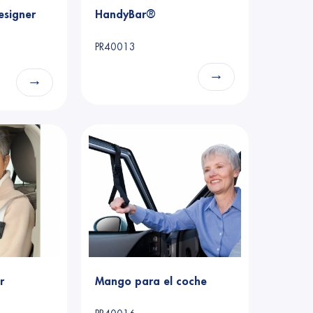
esigner
HandyBar®
PR40013
→
→
r
Mango para el coche