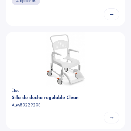
4 opciones
→
Etac
Silla de ducha regulable Clean
ALM80229208
→