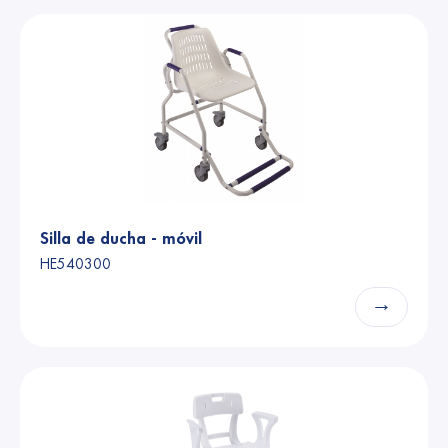
Silla de ducha - móvil
HE540300
→