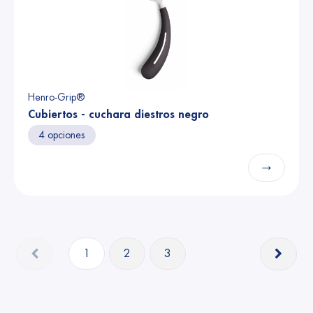
Henro-Grip®
Cubiertos - cuchara diestros negro
4 opciones
→
1
2
3