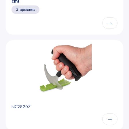
cm)
3 opciones
→
NC28207
→