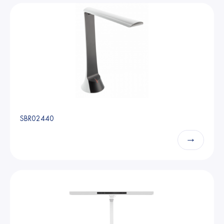
SBR02440
→