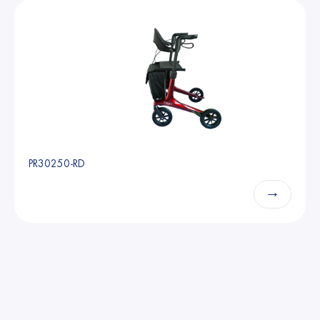
PR30250-RD
→