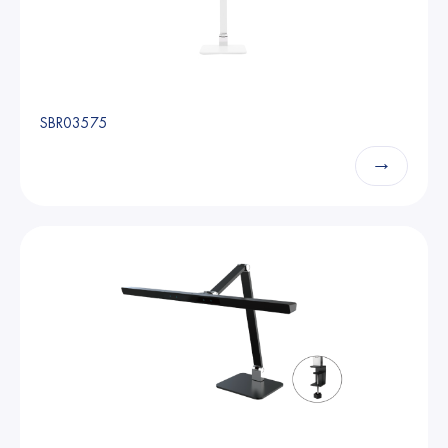
SBR03575
→