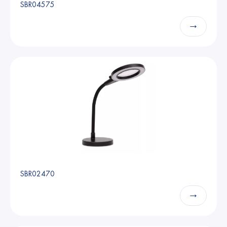
SBR04575
→
SBR02470
→