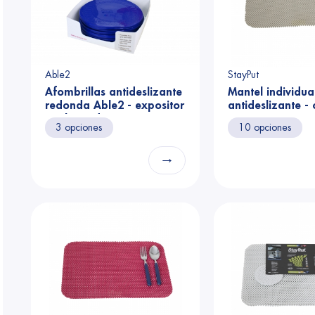
Able2
StayPut
Afombrillas antideslizante
Mantel individua
redonda Able2 - expositor
antideslizante -
azul 25 uds.
3 opciones
10 opciones
→