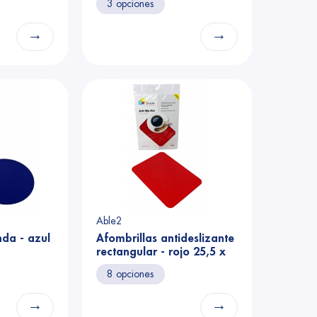
3 opciones
→
→
Able2
da - azul
Afombrillas antideslizante
rectangular - rojo 25,5 x
18,5 cm
8 opciones
→
→