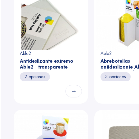
Able2
Able2
Antideslizante extremo
Abrebotellas
Able2 - transparente
antideslizante A
expositor azul 2
2 opciones
3 opciones
→