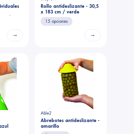
ividuales
Rollo antideslizante - 30,5
x 183 cm / verde
 azul
15 opciones
→
→
Able2
Abrebotes antideslizante -
azul
amarillo