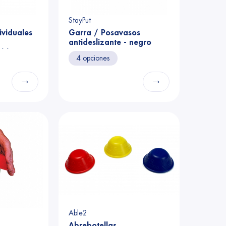
StayPut
ividuales
Garra / Posavasos
antideslizante - negro
- blanco
4 opciones
→
→
Able2
Abrebotellas