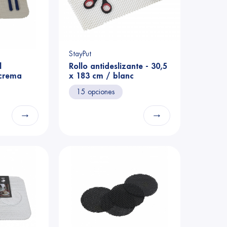
StayPut
l
Rollo antideslizante - 30,5
 crema
x 183 cm / blanc
15 opciones
→
→