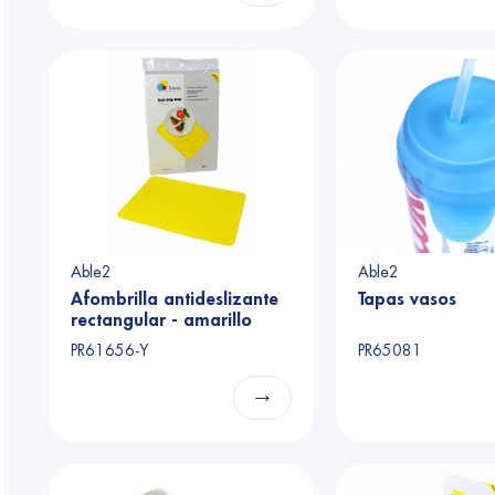
Able2
Able2
Afombrilla antideslizante
Tapas vasos
rectangular - amarillo
35,5 x 25,5 cm
PR61656-Y
PR65081
→