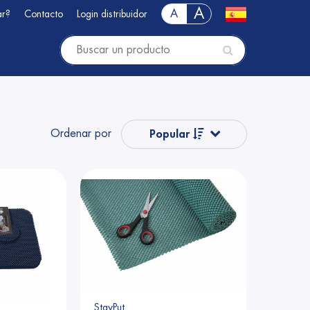
A
A
ar?
Contacto
Login distribuidor
Ordenar por
Popular
Nombre
Nombre
Precio
Precio
StayPut