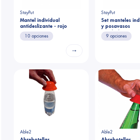
StayPut
StayPut
Mantel individual
Set manteles ind
antideslizante - rojo
y posavasos
antideslizantes 
10 opciones
9 opciones
→
Able2
Able2
Abrebotellas
Abrebotellas