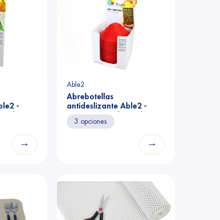
Able2
Abrebotellas
ble2 -
antideslizante Able2 -
5 uds.
expositor azul 25 uds.
3 opciones
→
→