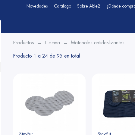
Novedades
Catálogo
Sobre Able2
¿Dónde compr
Productos
Cocina
Materiales antideslizantes
Producto 1 a 24 de 95 en total
StayPut
StayPut