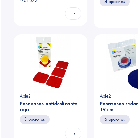
PR61672
4 opciones
→
Able2
Able2
Posavasos antideslizante -
Posavasos redon
rojo
19 cm
3 opciones
6 opciones
→