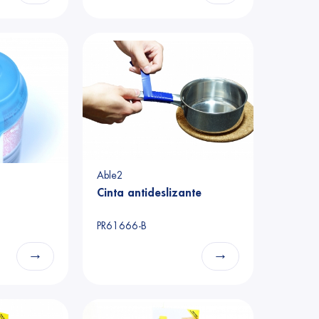
Able2
Cinta antideslizante
PR61666-B
→
→