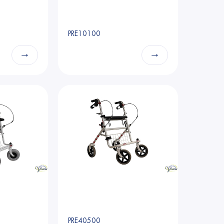
PRE10100
→
→
PRE40500