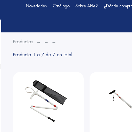
Novedades
Catálogo
Sobre Able2
¿Dónde compr
Productos
Producto 1 a 7 de 7 en total
en submenu
en submenu ( Bastones de reconocimiento & accessorio