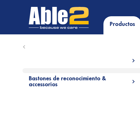
Productos
Close submenu
Op
Bastones de reconocimiento &
Op
accessorios