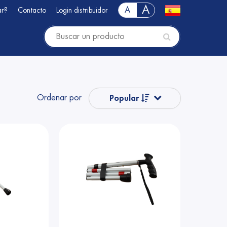
A
A
ar?
Contacto
Login distribuidor
Ordenar por
Popular
Nombre
s)
Nombre
Precio
Precio