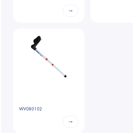
→
WV080102
→