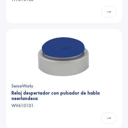
→
SenseWorks
Reloj despertador con pulsador de habla
neerlandesa
WV610101
→