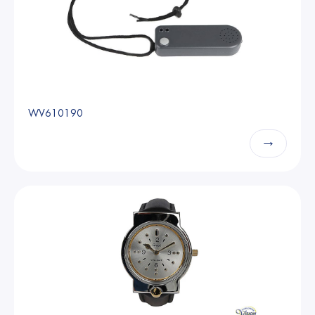
WV610190
→