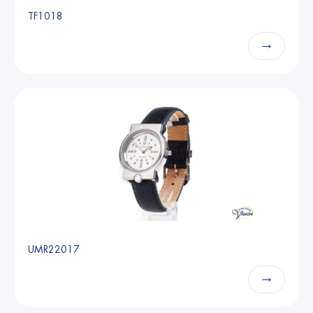
TF1018
→
UMR22017
→