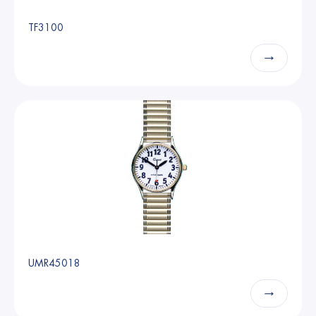
TF3100
→
UMR45018
→