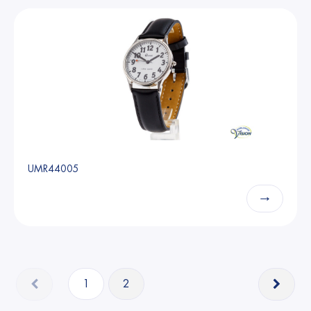
UMR44005
→
1
2