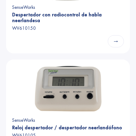
SenseWorks
Despertador con radiocontrol de habla
neerlandesa
WV610150
→
SenseWorks
Reloj despertador / despertador neerlandófono
WV610105