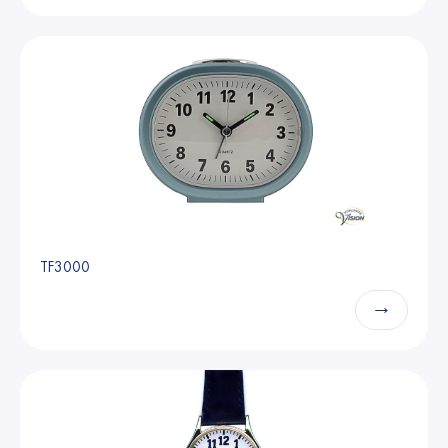
TF3000
→