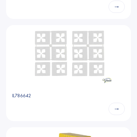
→
IL786642
→