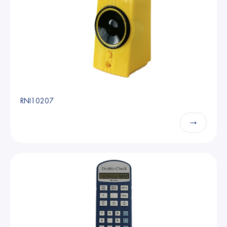
RNI10207
→