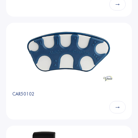
→
CAR50102
→