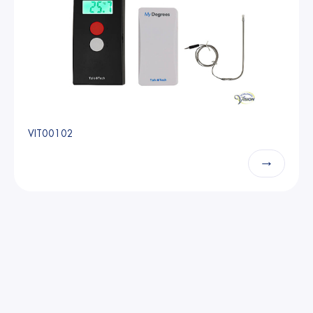
VIT00102
→