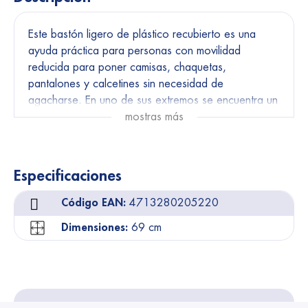
Este bastón ligero de plástico recubierto es una
ayuda práctica para personas con movilidad
reducida para poner camisas, chaquetas,
pantalones y calcetines sin necesidad de
agacharse. En uno de sus extremos se encuentra un
gancho circular y al extremo contrario un gancho de
mostras más
empuje y arrastre. Ambos ganchos están
plastificados para evitar rozaduras.
Especificaciones
Disponible en 2 longitudes.
Código EAN:
4713280205220
Dimensiones:
69 cm