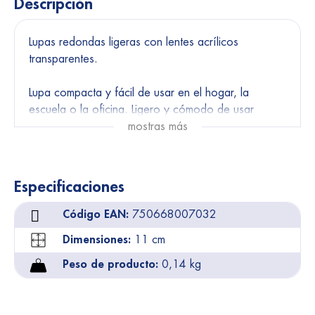
Descripción
Lupas redondas ligeras con lentes acrílicos
transparentes.
Lupa compacta y fácil de usar en el hogar, la
escuela o la oficina. Ligero y cómodo de usar
durante un período de tiempo más prolongado. La
mostras más
lente de acrílico transparente proporciona una
imagen nítida sin distorsión. Esta lupa es una
herramienta ideal para personas con discapacidad
Especificaciones
visual y ayuda a leer la letra pequeña.
Código EAN:
750668007032
7,5 cm: aumenta 2,5 veces y el bifocal 5 veces.
9 cm: aumenta 2 veces y el bifocal 4,5 veces.
Dimensiones:
11 cm
11 cm : aumenta 2 veces y el bifocal 3,5 veces.
Peso de producto:
0,14 kg